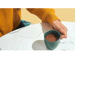
Deseo unirme al webinario
y registrarme